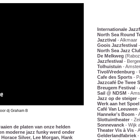
WE SPEELDEN.
Internationale Jazzf
North Sea Round 
Jazztival
- Alkmaar
Goois Jazzfestival
-
North Sea Jazz Cl
De Melkweg
(Raboz
Jazzfestival
- Berge
Tolhuistuin
- Amste
TivoliVredenburg
- 
Cafe des Sports
- P
Jazzcafé De Twee 
Breugem Festival
-
Sail @ NDSM
- Ams
Jazz op de steiger
-
Werk aan het Spoel
Café Van Leeuwen
oor dj Graham B
Hanneke's Boom
- 
Slottuintheater
- Zei
Sonnevanck
- Wijk 
draaien de platen van onze helden
Theater Vis à Vis
- 
 toen moderne jazz funky werd onder
Gelderlandfabriek
-
. Horace Silver, Lee Morgan, Hank