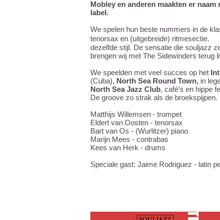
Mobley en anderen maakten er naam 
label.
We spelen hun beste nummers in de klas
tenorsax en (uitgebreide) ritmesectie
dezelfde stijl. De sensatie die souljazz 
brengen wij met The Sidewinders terug l
We speelden met veel succes op het
In
(Cuba),
North Sea Round Town,
in leg
North Sea Jazz Club
, café’s en hippe f
De groove zo strak als de broekspijpen.
Matthijs Willemsen - trompet
Eldert van Oosten - tenorsax
Bart van Os - (Wurlitzer) piano
Marijn Mees - contrabas
Kees van Herk - drums
Speciale gast: Jaime Rodriguez - latin p