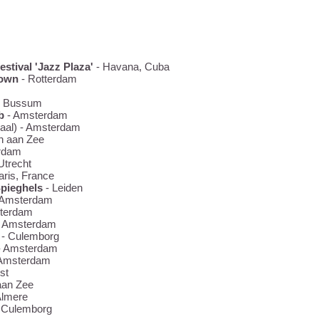
..
estival 'Jazz Plaza'
- Havana, Cuba
Town
- Rotterdam
 Bussum
ub
- Amsterdam
aal) - Amsterdam
n aan Zee
rdam
Utrecht
aris, France
Spieghels
- Leiden
 Amsterdam
terdam
 Amsterdam
- Culemborg
- Amsterdam
Amsterdam
st
aan Zee
Almere
 Culemborg