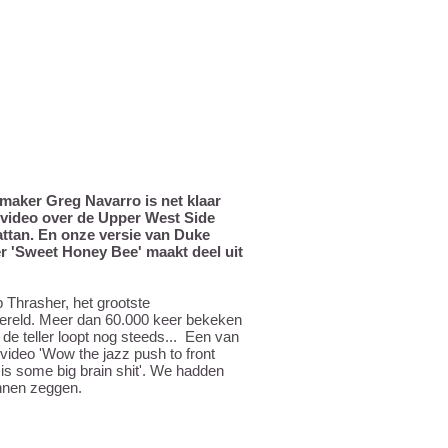
maker Greg Navarro is net klaar
dvideo over de Upper West Side
ttan. En onze versie van Duke
r 'Sweet Honey Bee' maakt deel uit
p Thrasher, het grootste
ereld. Meer dan 60.000 keer bekeken
de teller loopt nog steeds... Een van
video 'Wow the jazz push to front
 is some big brain shit'. We hadden
unnen zeggen.