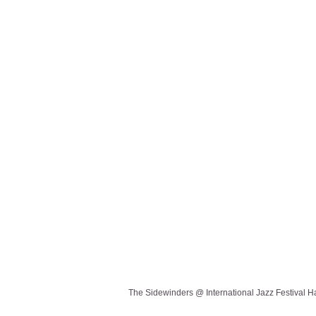
WIJ ZIJN THE SIDEWINDERS
The Sidewinders @ International Jazz Festival 