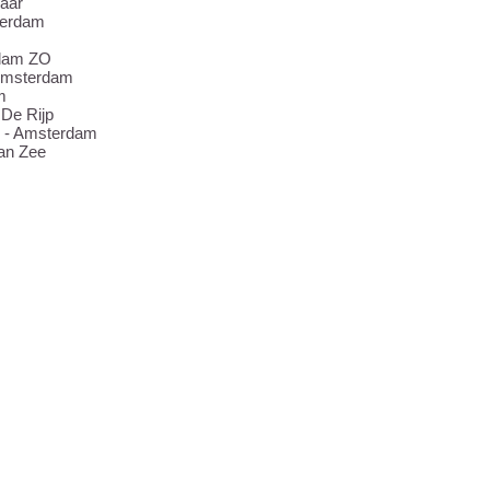
aar
terdam
dam ZO
Amsterdam
m
 De Rijp
- Amsterdam
an Zee
ERS IN NYC SKATE VIDEO