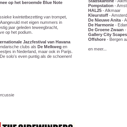
Stadskantine
- Alkm
mee op het beroemde Blue Note
Pompstation
- Ams
HAL25
- Alkmaar
Kleurstoff
- Amster
sieke kwintetbezetting van trompet,
De Nieuwe Anita
- 
. Aangevuld met eigen nummers in
De Harmonie
- Eda
zestig jaar geleden teweegbracht,
De Groene Zwaan
-
ive op het podium.
Gallery City Scapes
Offshore
- Bergen a
ternationale Jazzfestival van Havana
endarische clubs als
De Melkweg
en
en meer...
eestjes in Nederland, maar ook in Parijs.
 De solo's even puntig als de schoenen!
THE SIDEWIND
ercussie