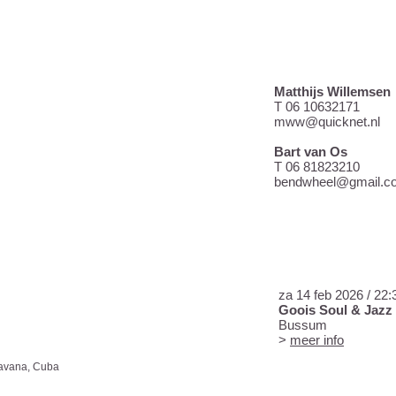
INFO & BOEKI
Matthijs Willemsen
T 06 10632171
mww@quicknet.nl
Bart van Os
T 06 81823210
bendwheel@gmail.c
AGENDA
za 14 feb 2026 / 22:
Goois Soul & Jazz
Bussum
>
meer info
Havana, Cuba